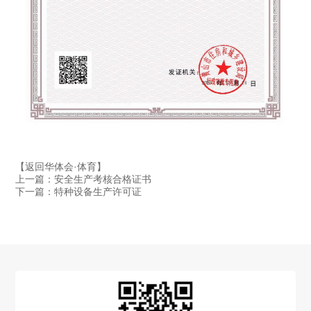
【返回华体会·体育】
上一篇：安全生产考核合格证书
下一篇：特种设备生产许可证