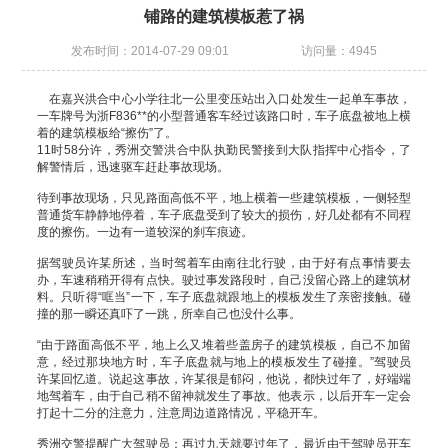
铺路的建筑模板惹了祸
发布时间：2014-07-29 09:01
访问量：4945
在嘉兴洪合中心小学往北一公里变压站出入口处发生一起单车事故，
一车牌号为浙F836**的小型普通客车经过该路口时，车子底盘被地上横
着的建筑模板给“擦伤”了。
11时58分许，秀洲交警洪合中队执勤民警接到大队指挥中心指令，了
解警情后，迅速驱车赶赴事故现场。
待到事故现场，只见路面高低不平，地上横着一些建筑模板，一侧轻型
普通货车静静地停着，车子底盘受到了较大的损伤，好几处都有不同程
度的擦伤。一边有一道较深的刹车痕迹。
据驾驶员许某所述，当时驾着车由南往北行驶，由于好有点事情要去
办，车速稍稍开得有点快。驶过事发路段时，自己没留心路上的建筑材
料。只听得“哐当”一下，车子底盘就跟地上的模板发生了亲密接触。碰
撞的那一瞬还真吓了一跳，所幸自己也没什么事。
“由于路面高低不平，地上么又堆着些盖房子的建筑模板，自己不加留
意，经过那块地方时，车子底盘就与地上的模板发生了碰撞。”驾驶员
许某回忆道。说起这事故，许某很是郁闷，他说，都快过年了，好端端
地驾着车，由于自己稍不留神就发生了事故。他表示，以后开车一定会
打起十二分的注意力，注意周边道路情况，平稳开车。
秀洲交警提醒广大驾驶员：再过九天就要过年了，最近由于驾驶员开车