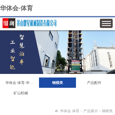
华体会·体育
华体会·体育-华体会(中国)
钢模类
产品配件
矿山机械
华体会·体育
>
产品展示
>
钢模类
查看更多
查看更多