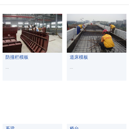
防撞栏模板
道床模板
...
...
查看更多
查看更多
系梁
桥台