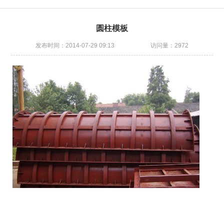
圆柱模板
发布时间：2014-07-29 09:13
访问量：2972