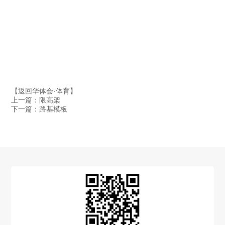
【返回华体会·体育】
上一篇：限高架
下一篇：路基模板