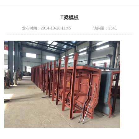
T梁模板
发布时间：2014-10-28 11:45
访问量：3541