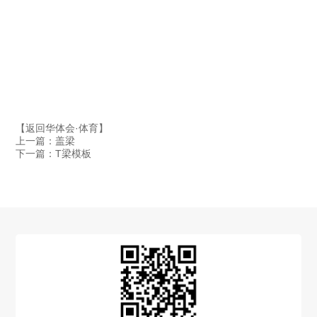
【返回华体会·体育】
上一篇：盖梁
下一篇：T梁模板