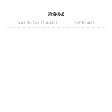
梁箱模板
发布时间：2014-07-18 14:49
访问量：2824