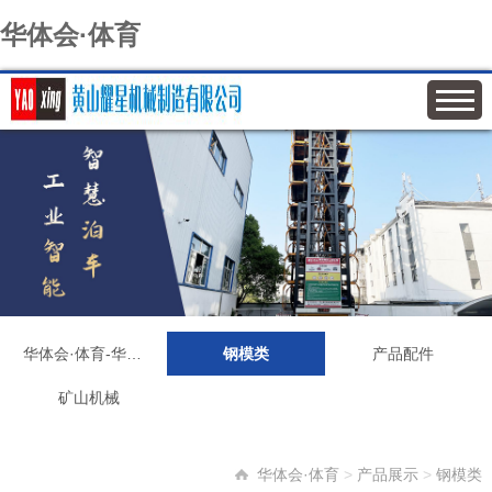
华体会·体育
华体会·体育-华体会(中国)
钢模类
产品配件
矿山机械
华体会·体育
>
产品展示
>
钢模类