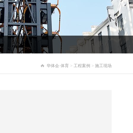
华体会·体育
>
工程案例
>
施工现场