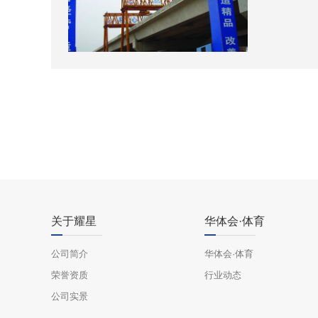
关于耀星
华体会·体育
公司简介
华体会·体育
荣誉资质
行业动态
公司实景