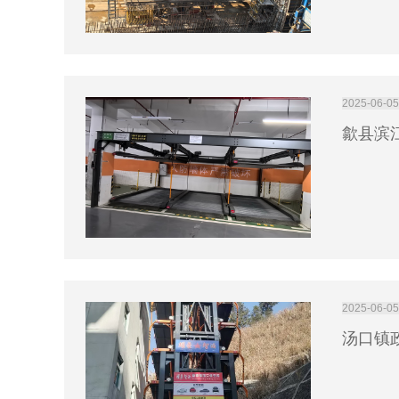
2025-06-05
歙县滨
2025-06-05
汤口镇政