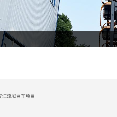
安江流域台车项目