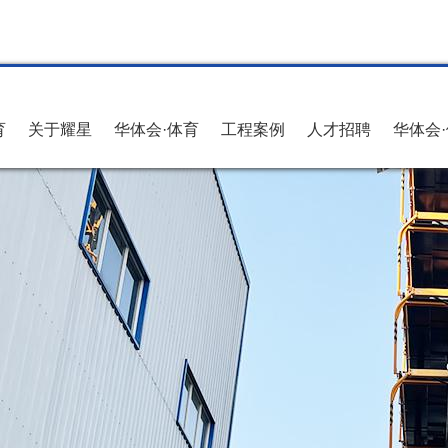
育
关于耀星
华体会·体育
工程案例
人才招聘
华体会·