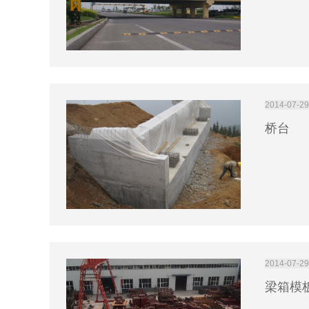
2014-07-29
桥台
2014-07-29
梁箱模