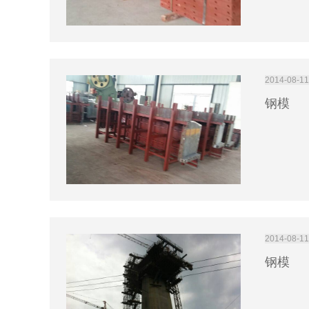
2014-08-11
钢模
2014-08-11
钢模