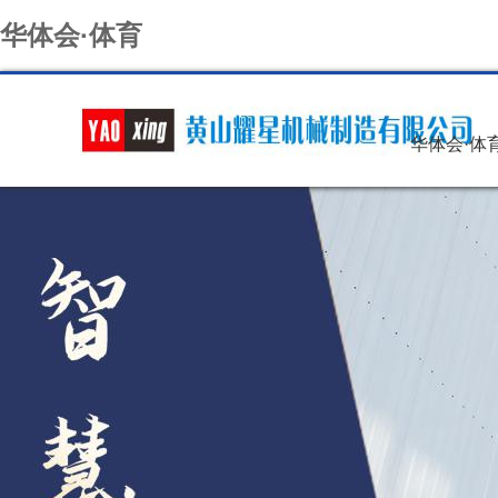
华体会·体育
华体会·体