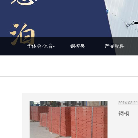
华体会·体育-
钢模类
产品配件
华体会(中国)
2014-08-11
钢模