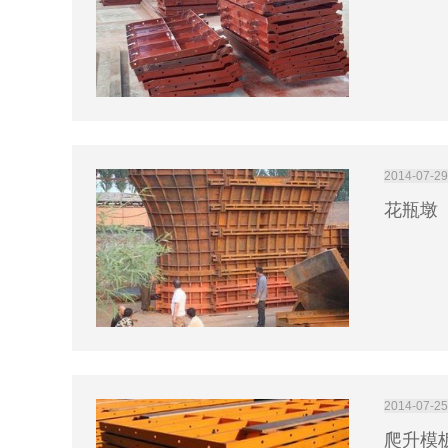
2014-07-29
花瓶墩
2014-07-25
爬升模