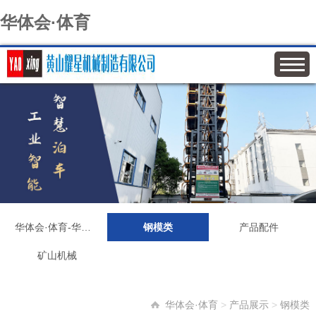
华体会·体育
华体会·体育-华体会(中国)
钢模类
产品配件
矿山机械
华体会·体育
>
产品展示
>
钢模类